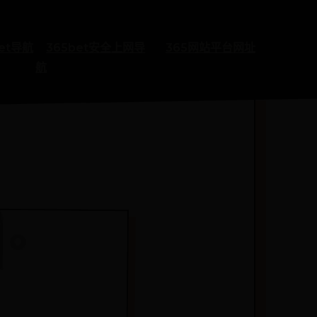
bet导航
365bet安全上网导
365网站平台网址
航