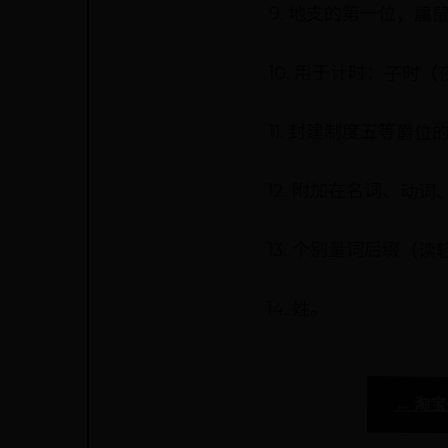
9. 地支的第一位，
10. 用于计时：子
11. 封建制度五等爵
12. 附加在名词、
13. 个别量词后缀（
14. 姓。
← 淘