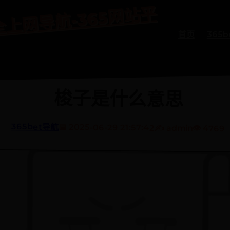
bet
导
5bet
安
全
上
网
导
365
网
站
平
台
网
首页
365
梭子是什么意思
365bet导航
📅 2025-06-29 21:57:42
✍️ admin
👁️ 4769