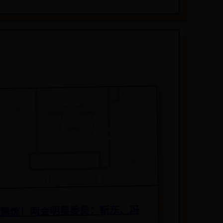
震惊！两会明星委员：靳东、冯