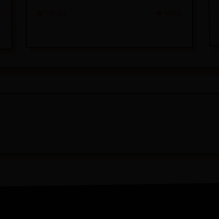
📅 06-29
👁️ 6960
9