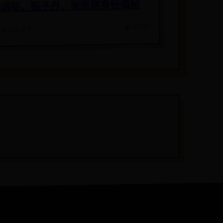
远征、甄子丹、张凯丽身份揭秘
👁️ 5717
📅 06-29