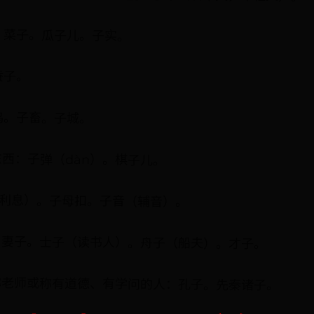
子：菜子。瓜子儿。子实。
蚕子。
子鸡。子畜。子城。
东西：子弹（dàn）。棋子儿。
金（利息）。子母扣。子音（辅音）。
子。妻子。士子（读书人）。舟子（船夫）。才子。
；称老师或称有道德、有学问的人：孔子。先秦诸子。