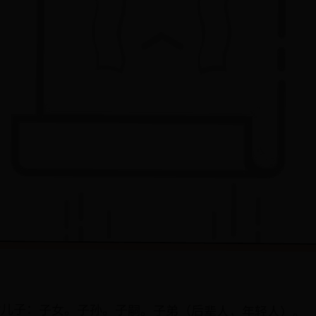
专指儿子：子女。子孙。子嗣。子弟（后辈人，年轻人）。