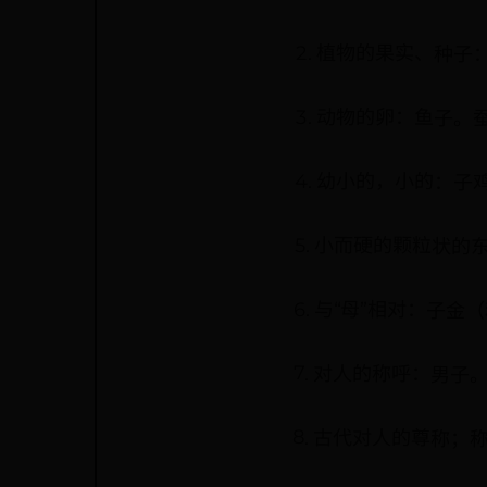
2. 植物的果实、种
3. 动物的卵：鱼子。
4. 幼小的，小的：
5. 小而硬的颗粒状的
6. 与“母”相对：子
7. 对人的称呼：男
8. 古代对人的尊称