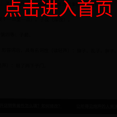
点击进入首页
属鼠：子丑寅卯（喻有条不紊的层次或事物的条理）。
时（夜十一点至一点）。子夜（深夜）。
位的第四等：子爵。
动词、形容词后，具有名词性（读轻声）：旗子。乱子。胖子
读轻声）：敲了两下子门。
宝开店销售属性怎么填？如何修改？
让听得见炮声的人来决