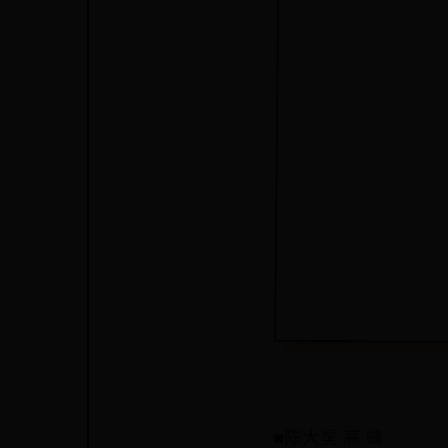
■陈大昊 高 峰