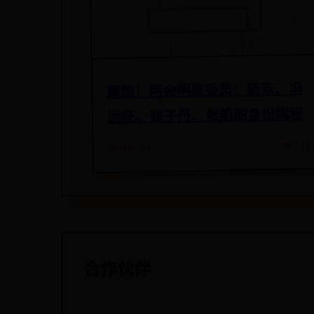
震惊！两会明星委员：靳东、冯
远征、甄子丹、张凯丽身份揭秘
👁️ 571
📅 06-29
合作伙伴