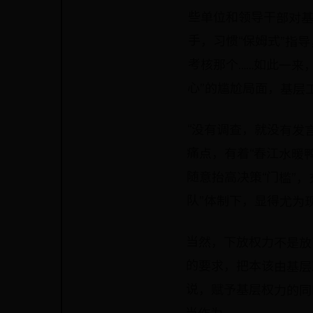
心”的尴尬局面，基层
“没有调查，就没有发
痛点，有着“春江水暖
随意抬高决策“门槛”
队”体制下，显得尤为
当然，下放权力不是放
的要求，把本该由基
说，赋予基层权力的同