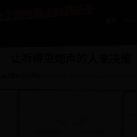
bet
导
5bet
安
全
上
网
导
365
网
站
平
台
网
首页
365
让听得见炮声的人来决策
365网站平台网址
📅 2025-06-29 20:32:39
✍️ admin
👁️ 78