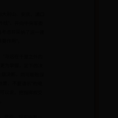
向大别山、安庆、浦口
外线”，并向中央军委
真考虑并采纳了这一建
重要作用”。
。”与远在千里之外的
况更为掌握，定下的决
上级决断，则可能贻误
处置，不要请示”的电
”可以说，把指挥权交
。
法。然而，现实中有一
专行、居高临下；不放
，今天检查这个，明天
手，上不放心、下不尽