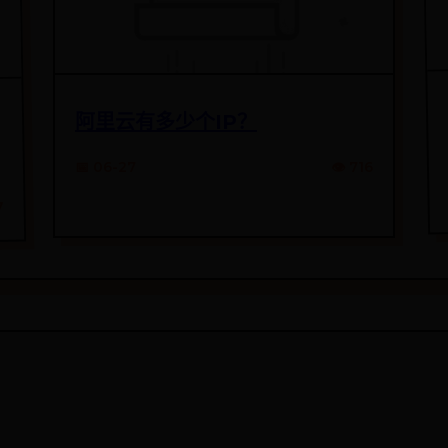
阿里云有多少个IP？
📅 06-27
👁️ 716
7