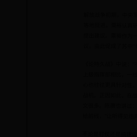
解放战争初期，中央
等地挺进。粟裕认真
提出建议。粟裕作为
议，由此促成了苏中“
《论持久战》中说：“
上级指挥部相比，一线
心也往往更具针对性
战机。正因如此，在战
文很多。陈赓也讲过：
给前线，“让听得见炮
不论是打仗还是搞建设
些单位和领导干部对基
手，习惯“保姆式”指
考核那个……如此一来