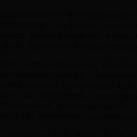
军委曾设想南线作战的计划，要求华中野战军兵出淮南，
研判战争发展态势后，认为应“先在内线打几个胜仗再转至
一线指挥员，无疑对实际情况掌握更为准确。中央军委认
七战七捷”，“对于整个解放区的南方战线起了扭转局面的
不得其时，不得其地，不得于部队之情况，都将不能取胜
指挥员对战机的瞬息万变更有“体感”，对部队的动态情
。如果不能立即付诸实施，而是层层向上级报批、事事等
争年代，类似毛主席“情况紧急时机，一切由刘陈邓临机
“开战前是我指挥前线，开战后是前线指挥员指挥我了。
声的人来决策”，是作战的现实需求，也是实事求是的体现
，“让听得见炮声的人来决策”，都是科学之道、可行之
层不放权，喜欢“家长式”领导，抓工作大包大揽、独断
导，事事指手画脚、越俎代庖；不放心，经常“保安式”督导
，就容易造成“上面包揽、下面偷懒，上不放手、下不动