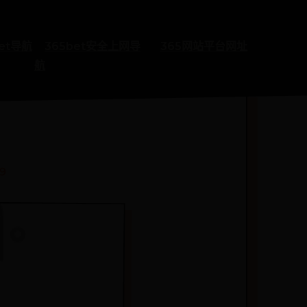
bet导航
365bet安全上网导
365网站平台网址
航
09