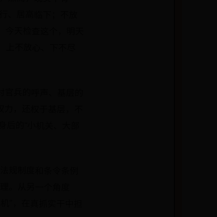
，对官兵的呼声、基层的
放权力，还权于基层，不
身后的“小机关、大部
关法规制度和条令条例
处理。从另一个角度
机”，在真抓实干中担