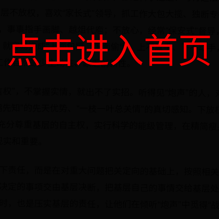
点击进入首页
工作自然缺少主动性、缺乏创新性。
言权”，不掌握实情，就出不了实招。听得见“炮声”的人
鸭先知”的先天优势、“一枝一叶总关情”的真切感知。下
，充分尊重基层的自主权，实行科学的能级管理，在精简瘦
现实和重要。
下责任，而是在对重大问题把关定向的基础上，按照相
层决定的事项交由基层决断，把基层自己的事情交给基层
时，也是压实基层的责任，让他们在倾听“炮声”中觅得“战