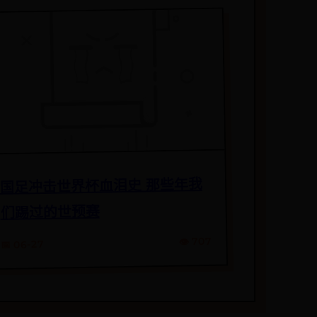
国足冲击世界杯血泪史 那些年我
们踢过的世预赛
👁️ 707
📅 06-27