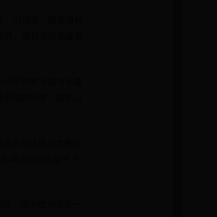
东、冯远征、甄子丹和
委员，身份背后隐藏着
48岁时就当选为全国
易获得的标签，靳东以
两会参与让他成为圈内
术与政治的融合给予了
的她，如今成为国家一
塑造了她的意志，也使