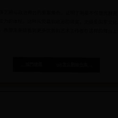
演艺圈与政治舞台的重要角色，证明了明星不仅是光鲜亮
实力的体现。这种从荧幕到政治的转变，无疑是国家文化
。希望未来能看到更多优秀的艺术工作者在这样的舞台
← 城門棱堡
git怎么删除仓库 →