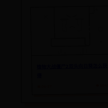
植物大战僵尸2双头向日葵怎么获
得
👁️ 504
📅 06-27