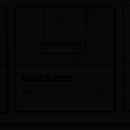
阿里云有多少个IP？
📅 06-27
👁️ 716
3