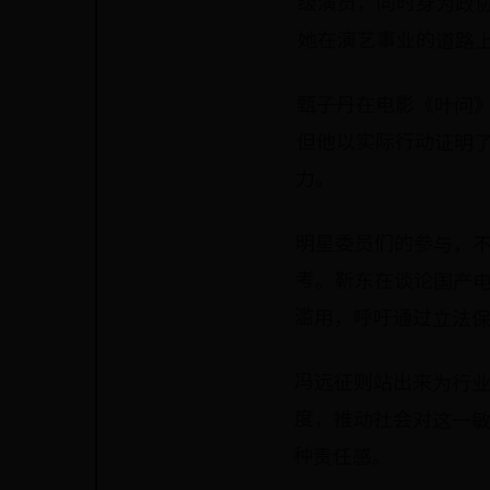
她在演艺事业的道路
甄子丹在电影《叶问
但他以实际行动证明
力。
明星委员们的参与，
考。靳东在谈论国产电
滥用，呼吁通过立法
冯远征则站出来为行业
度，推动社会对这一敏
种责任感。