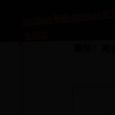
365
航-36
航-
址
震惊！两