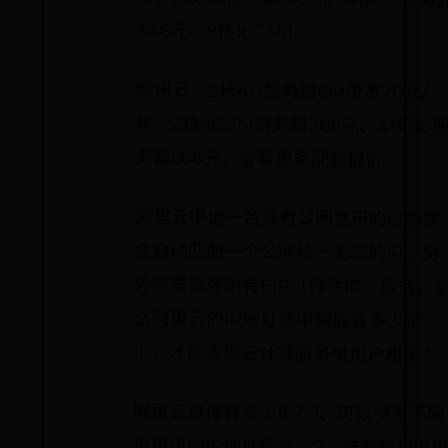
346元、8核16G5M...
腾讯云：2核4G服务器8M带宽70元/
年、2核4G3M服务器268元、4核8G服
务器568元，查看更多配置报价...
阿里云申请一台具有公网宽带的ECS就
会自动匹配一个公网独一无二的IP，另
外阿里云还附有EIP（弹性IP）服务，那
么阿里云的IP地址池中到底有多少个
IP，才能支撑云计算服务供用户租用？
阿里云具体有多少IP？1、可以参考下阿
里巴巴的IP地址数量；2、参考阿里巴巴
自治系统AS号；3、贴出部分IP地址段