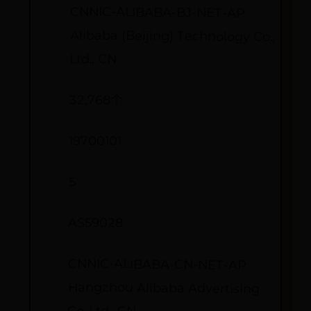
CNNIC-ALIBABA-BJ-NET-AP
Alibaba (Beijing) Technology Co.,
Ltd., CN
32,768个
19700101
5
AS59028
CNNIC-ALIBABA-CN-NET-AP
Hangzhou Alibaba Advertising