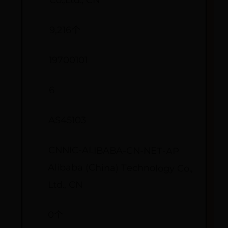
Co.,Ltd., CN
9,216个
19700101
6
AS45103
CNNIC-ALIBABA-CN-NET-AP
Alibaba (China) Technology Co.,
Ltd., CN
0个