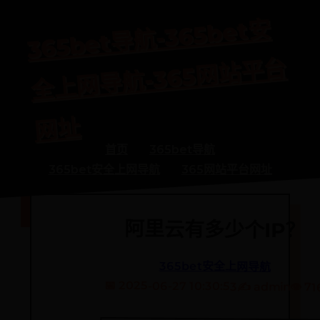
365bet
导
航-365bet
安
全
上
网
导
航-365
网
站
平
网
台
址
首页
365bet导航
365bet安全上网导航
365网站平台网址
阿里云有多少个IP？
365bet安全上网导航
📅 2025-06-27 10:30:53
✍️ admin
👁️ 71