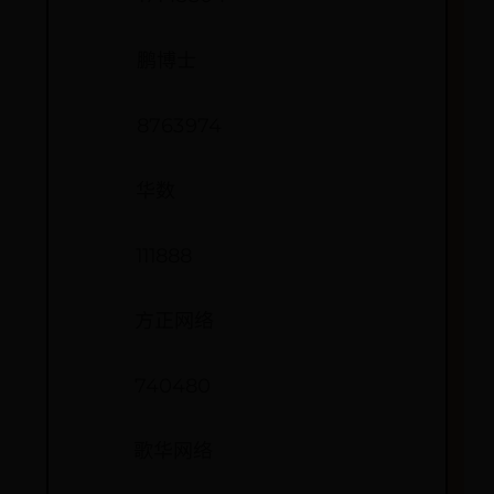
鹏博士
8763974
华数
111888
方正网络
740480
歌华网络