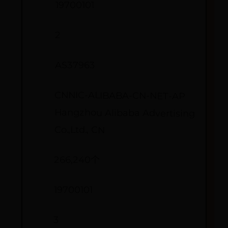
19700101
2
AS37963
CNNIC-ALIBABA-CN-NET-AP
Hangzhou Alibaba Advertising
Co.,Ltd., CN
266,240个
19700101
3