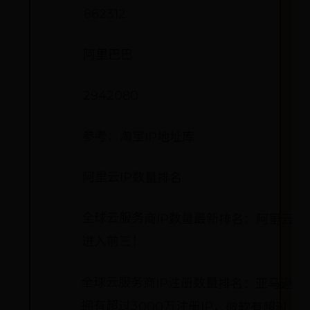
862312
阿里巴巴
2942080
参考：淘宝IP地址库
阿里云IP数量排名
全球云服务商IP数量最新排名：阿里云
进入前三！
全球云服务商IP注册数量排名：亚马逊
拥有超过3000万注册IP，微软有超过
2300万注册IP，阿里云有1000万注册