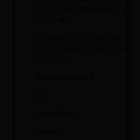
IP，位列前三；
从活跃IP的角度排名：亚马逊有686万
活跃IP，阿里云有171万活跃IP，微软有
116万活跃IP。
阿里巴巴自治系统AS号
排序
as自治系统号码
注册机构