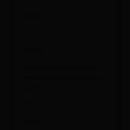
19700101
12
AS59055
CNNIC-ALIBABA-CN-NET-AP
Hangzhou Alibaba Advertising
Co.,Ltd., CN
0个
19700101