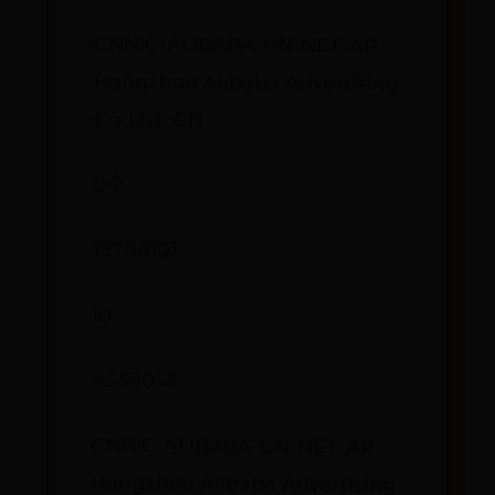
CNNIC-ALIBABA-CN-NET-AP
Hangzhou Alibaba Advertising
Co.,Ltd., CN
0个
19700101
10
AS59053
CNNIC-ALIBABA-CN-NET-AP
Hangzhou Alibaba Advertising