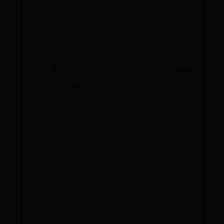
AS134963
ASEPL-AS-AP Alibaba.com
Singapore E-Commerce Private
Limited, SG
67,584个
19700101
4
AS45096