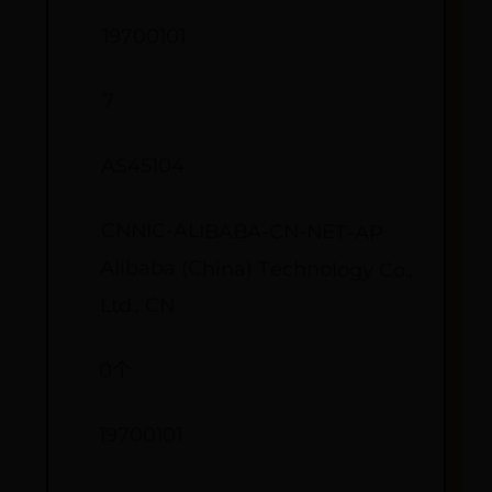
19700101
7
AS45104
CNNIC-ALIBABA-CN-NET-AP
Alibaba (China) Technology Co.,
Ltd., CN
0个
19700101