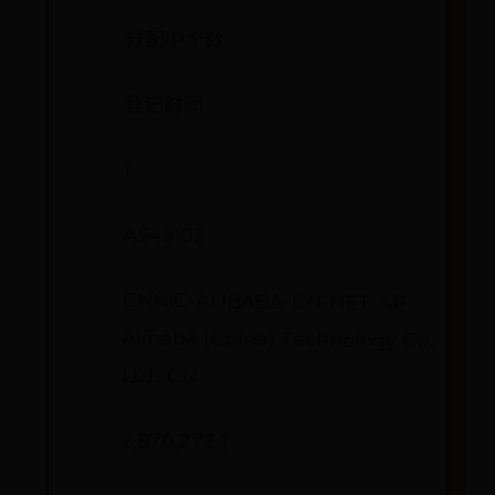
分配IP个数
登记时间
1
AS45102
CNNIC-ALIBABA-CN-NET-AP
Alibaba (China) Technology Co.,
Ltd., CN
2,870,272个