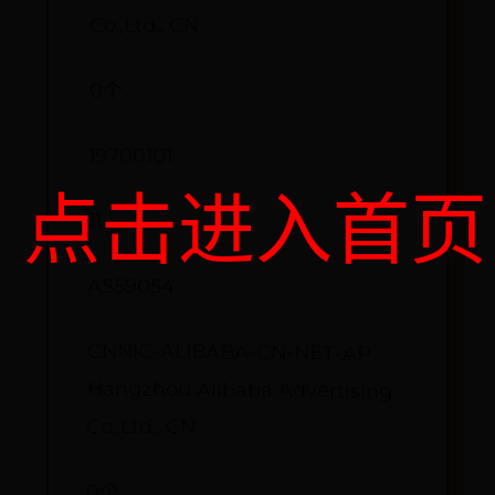
Co.,Ltd., CN
0个
19700101
点击进入首页
11
AS59054
CNNIC-ALIBABA-CN-NET-AP
Hangzhou Alibaba Advertising
Co.,Ltd., CN
0个