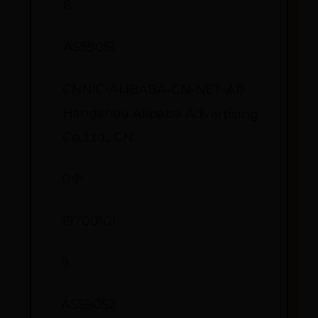
8
AS59051
CNNIC-ALIBABA-CN-NET-AP
Hangzhou Alibaba Advertising
Co.,Ltd., CN
0个
19700101
9
AS59052