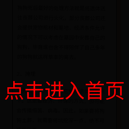
狗狗死后最好的处理方法就是将遗体送
往丧葬公司进行火化，部分丧葬公司还
会提供宠物棺材和墓地，经济条件允许
的情况下可以考虑在墓园中安葬自己的
狗狗，毕竟谁也舍不得陪伴了自己多年
的狗狗就这样草率的离去。
2、掩埋
点击进入首页
狗死后，主人可以将它们的遗体买在树
下。这是最经济、环保的方式，但可能
会传播细菌、病毒。因此，如果要将狗
狗土葬，就需要将坑挖深一点，绝不可