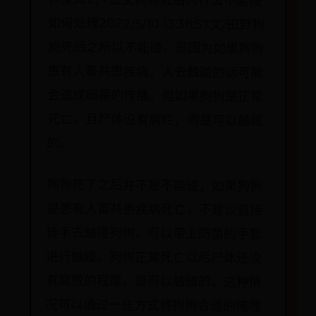
养宠知识 >正文狗狗死后为什么不能碰
如何处理2022/5/10 13:38:57文/田野狗
狗死后之所以不能碰，是因为如果狗狗
患有人畜共患疾病，人去触碰的话可能
会造成细菌的传播。但如果狗狗是正常
死亡，且尸体没有腐烂，则是可以触碰
的。
狗狗死了之后并不是不能碰，如果狗狗
是患有人畜共患疾病死亡，不建议直接
徒手去触碰狗狗，可以带上防菌的手套
进行触碰。狗狗正常死亡以后尸体还没
有腐败的程度，是可以触碰的，这种情
况可以通过一些方式将狗狗合理的掩埋
或到专门的地方进行焚烧处理。如果随
意丢弃尸体或者掩埋尸体，可能会造成
环境的污染。可以去动物监管部门打听
一下，因为这些部门有专门针对动物尸
体的处理方法和地方，只不过这些项目
都是需要收取一定的费用，但是费用不
是特别贵，这些部门在处理尸体的时候
可以做到无公害的处理，所以也能够让
狗狗干净无污染的离开。虽然处理尸体
的过程相对比较麻烦，但是让它安静而