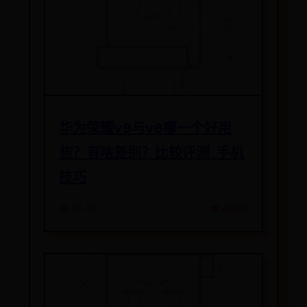
华为荣耀v9与v8哪一个好用
些？有啥差别？比较评测_手机
技巧
📅 10-12
👁️ 4899