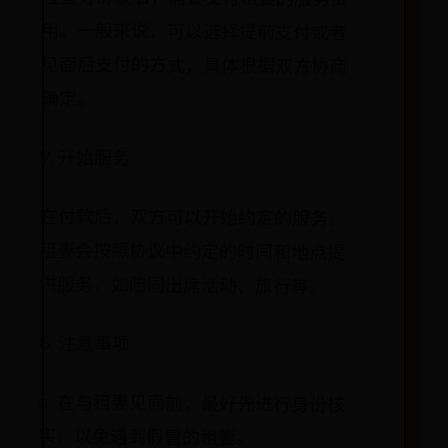
确定。
7. 开始服务
在付款后，双方可以开始约定的服务。
租妻会按照协议中约定的时间和地点提
供服务，如陪同出席活动、旅行等。
8. 注意事项
a. 在与租妻见面前，最好先进行身份核
实，以免遇到假冒的租妻。