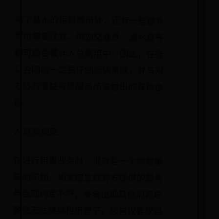
除了基本的租赁费用外，还有一些额外
费用需要注意。例如交通费、酒水费等
都可能会被计入总费用中。因此，在签
订合同前一定要仔细阅读条款，并与对
方协商清楚每项服务所需付出的具体金
额。
2. 退款规定
在进行租妻业务时，退款是一个非常重
要的问题。如果您发现对方提供的服务
与合同约定不符，或者出现其他问题导
致您无法继续租用妻子，您有权要求退