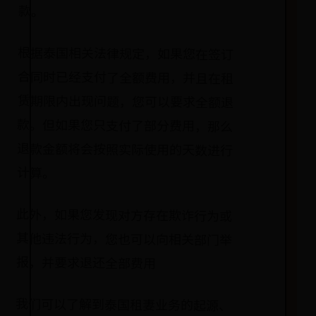
款。
根据泰国相关法律规定，如果您在签订
合同时已经支付了全额费用，并且在租
赁期限内出现问题，您可以要求全额退
款。但如果您只支付了部分费用，那么
退款金额将会按照实际使用的天数进行
计算。
此外，如果您发现对方存在欺诈行为或
其他违法行为，您也可以向相关部门举
报，并要求退还全部费用
我们可以了解到泰国租妻业务的起源、
法律规定与限制以及具体流程和注意事
项。如果您有需求，可以通过寻找合适
的租妻中介机构来实现。在此，我作为
网站的编辑，希望能够为您提供有价值
的信息，并祝愿您能够找到满意的租妻
服务。如果您喜欢本文，请关注我，我
们将持续为您带来更多有趣、实用的内