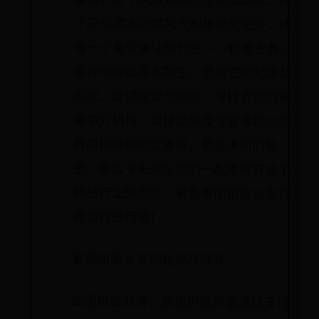
泰国，这个风景如画的东南亚国家，除
了吸引游客欣赏风光和体验文化外，还
有一个备受关注的行业——租妻业务。
或许你对此并不陌生，但是它的起源及
现状、法律规定与限制、寻找合适的租
妻中介机构、具体流程及注意事项以及
费用和退款规定等等，都是未知的秘
密。那么今天就让我们一起来揭开这个
神秘行业的面纱，看看泰国租妻业务究
竟如何进行吧！
泰国租妻业务的起源及现状
泰国租妻业务，是指男性顾客通过支付
一定费用，与泰国女性签订合同，享受
婚姻关系的服务。这一行业在泰国已经
存在多年，并且近年来越来越受到国内
外游客的关注。那么，这一独特的行业