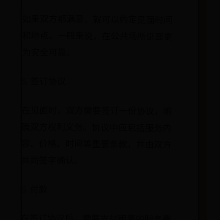
如果双方都满意，就可以约定见面时间
和地点。一般来说，在公共场所见面更
为安全可靠。
5. 签订协议
在见面时，双方需要签订一份协议，明
确双方权利义务。协议中应包括服务内
容、价格、时间等重要条款，并由双方
共同签字确认。
6. 付款
在签订协议后，需要支付租妻的服务费
用。一般来说，可以选择提前支付或者
见面后支付的方式，具体根据双方协商