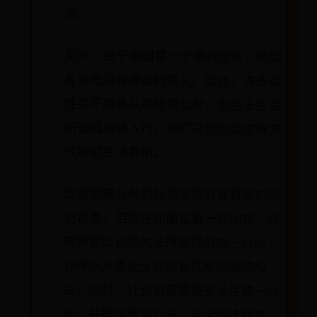
患。
另外，由于泰国是一个佛教国家，婚姻
在当地具有很高的意义。因此，许多女
性并不愿意从事租妻业务，但由于生活
所迫或被骗入行，她们只能忍受这种方
式赚取生活费用。
泰国租妻业务的起源虽然有着特殊的历
史背景，但现在却面临着一些问题。政
府需要出台相关法律来规范这一行业，
并保护从事此业务的女性和顾客的权
益。同时，社会也需要更多关注这一行
业，并提供更多合法、安全的选择方
式。毕竟，在当下社会，每个人都应该