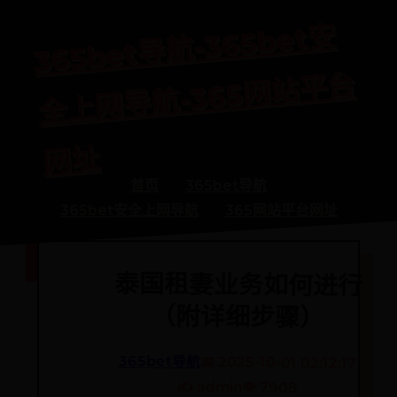
365bet
导
航-365bet
安
全
上
网
导
航-365
网
站
平
网
台
址
首页
365bet导航
365bet安全上网导航
365网站平台网址
泰国租妻业务如何进行
（附详细步骤）
365bet导航
📅 2025-10-01 02:12:17
✍️ admin
👁️ 7908