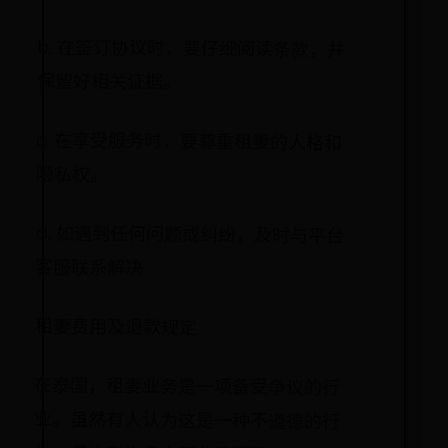
b. 在签订协议时，要仔细阅读条款，并
保留好相关证据。
c. 在享受服务时，要尊重租妻的人格和
隐私权。
d. 如遇到任何问题或纠纷，及时与平台
客服联系解决
租妻费用及退款规定
在泰国，租妻业务是一项备受争议的行
业。虽然有人认为这是一种不道德的行
为，但也有许多人因此获得了巨大的利
益。无论你对这个行业持何种态度，我
们都不能否认它存在的事实。因此，在
这里我将为您介绍租妻业务的费用及退