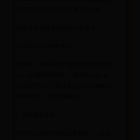
了解如何寻找合适的租妻中介机构
租妻业务的具体流程及注意事项
1. 选择合适的租妻平台
在泰国，有许多专门提供租妻服务的平
台，如“泰国租妻网”、“泰国婚介网”等。
在选择平台时，要注意平台的信誉度和
用户评价，以免遭遇骗局。
2. 浏览租妻信息
在平台上浏览不同的租妻信息，了解其
年龄、身高、外貌、性格等基本信息。
同时，还可以查看她们提供的服务内容
和价格，选择符合自己需求和预算的租