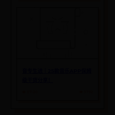
音专生进｜25款音乐APP保姆
级干货分享！
📅 07-20
👁️ 3792