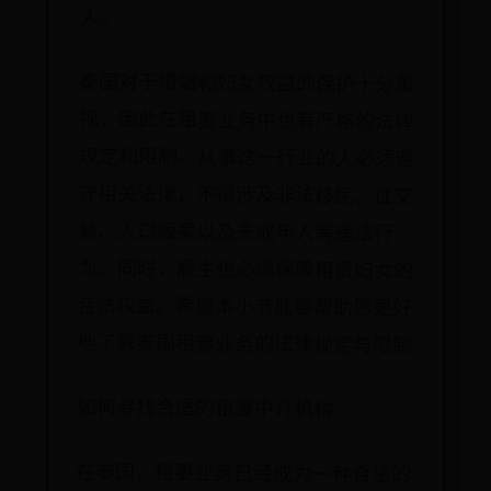
人。
泰国对于婚姻和妇女权益的保护十分重
视，因此在租妻业务中也有严格的法律
规定和限制。从事这一行业的人必须遵
守相关法律，不得涉及非法移民、性交
易、人口贩卖以及未成年人等违法行
为。同时，雇主也必须保障租赁妇女的
合法权益。希望本小节能够帮助您更好
地了解泰国租妻业务的法律规定与限制
如何寻找合适的租妻中介机构
在泰国，租妻业务已经成为一种合法的
行业，吸引了越来越多的人前往尝试。
但是，如何寻找一个合适的租妻中介机
构却是许多人所关心的问题。下面将为
您介绍如何寻找合适的租妻中介机构，