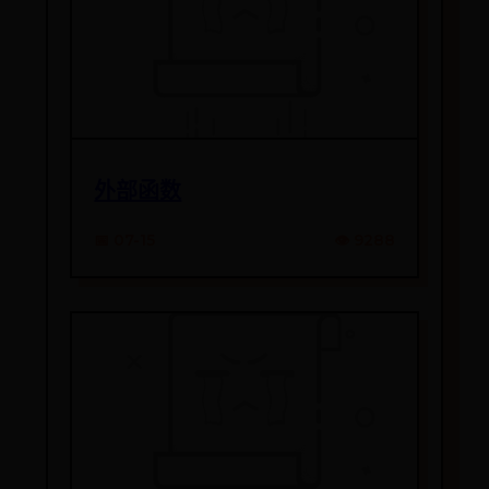
外部函数
📅 07-15
👁️ 9288