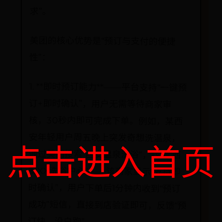
求”。
美团的核心优势是“预订与支付的便捷
性”：
1. **即时预订能力**——平台支持“一键预
订+即时确认”，用户无需等待商家审
核，30秒内即可完成下单。例如，某西
安年轻用户周五晚上突发奇想洗温泉，
通过美团搜索“西安温泉洗浴”，找到“西
安XX洗浴中心”——该商家显示“支持即
时确认”，用户下单后1分钟内收到“预订
成功”短信，直接到店验证即可，反馈“预
点击进入首页
订快，没白跑”。