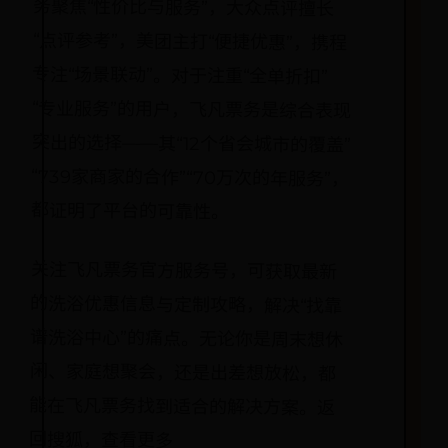
都证明了平台的可靠性。
关注飞凡票务官方服务号，可获取最新
的洗浴优惠信息与定制攻略，解决“找靠
谱洗浴中心”的痛点。无论你是周末想休
闲、家庭想聚会，还是出差想放松，都
能在飞凡票务找到适合的解决方案。返
回搜狐，查看更多