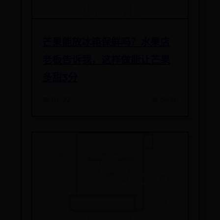
芒果能放冰箱保鲜吗？水果店
老板告诉我，这样做能让芒果
多甜3分
📅 01-22
👁️ 5496