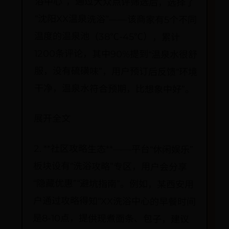
干净，温泉水符合预期，比想象中好”。
展开全文
2. **社区攻略生态**——平台“休闲娱乐”
板块设有“洗浴攻略”专区，用户会分享
“隐藏优惠”“避坑指南”。例如，某西安用
户通过攻略得知“XX洗浴中心的早餐时间
是8-10点，提供现煮面条、包子，建议
早去”；某郑州用户分享“XX洗浴中心的
搓澡师傅‘王姐’技术好，需要提前预
约”。这些UGC内容（用户生成内容）形
成了互助型消费生态，帮助其他用户快