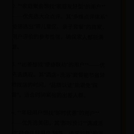
2. **家庭聚会想找“家庭友好型”的用户**
——优先选大众点评。其“多维点评体系”
能筛选出“带儿童区、亲子套餐”的商家，
用户评价的参考性强，确保家人都能满
意。
3. **出差想找“便捷联动”的用户**——优
先选携程。其“酒店+洗浴”套餐能节省异
地找店的时间，“品质认证”能避免“踩
雷”，适合时间紧张的出差人群。
4. **年轻用户想找“即时优惠”的用户**
——优先选美团。其“即时预订”“满减活
动”符合年轻用户“随性、追求划算”的消