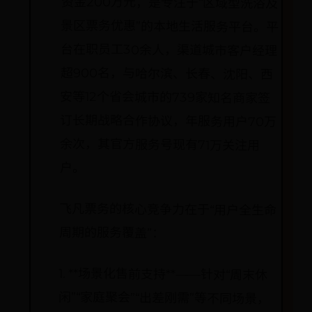
户。
飞凡票务的核心竞争力在于“用户全生命
周期的服务覆盖”：
1. **场景化售前支持**——针对“周末休
闲”“家庭聚会”“出差刚需”等不同场景，
提供“消费内容详解+定制攻略”。例如，
某长春用户周末想带家人洗浴，飞凡票
务客服根据“家庭聚会”场景，推荐了“长
春XX洗浴中心”——该商家拥有200平米
儿童戏水区（含滑梯、海洋球）、提供
亲子搓澡套餐（家长与孩子同步搓澡，
节省时间），并告知用户“周末上午10点
前到店，可避免排队”；最终，用户3人
门票+搓澡全单折扣后仅需380元，比其
他平台便宜30元，反馈“攻略很实用，孩