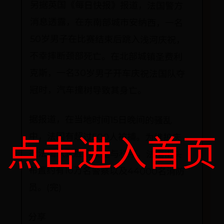
另据英国《每日快报》报道，法国警方
消息透露，在东南部城市安纳西，一名
50岁男子在比赛结束后跳入浅河庆祝，
不幸摔断颈部死亡。在北部城镇圣费利
克斯，一名30岁男子开车庆祝法国队夺
冠时，汽车撞树导致其身亡。
据报道，在当地时间15日晚间的骚乱
中，法国有超过500人被捕。为维护庆
祝法国队获胜的安全与秩序，法国街头
布置约有10万名警察以及44000名消防
点击进入首页
员。(完)
分享