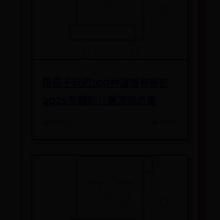
陪孩子玩的100种游戏有哪些
2025有趣的儿童游戏合集
📅 07-21
👁️ 5907