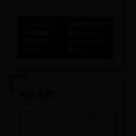
← excel 文
[经典资料]高速铣
件没有图标
插件volumill以
显示不出来
及imaching全参
怎么办
数笔记 →
相关推荐