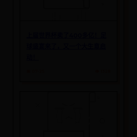
上届世界杯卖了400多亿！足
球盛宴来了，又一个大生意启
动！
📅 07-25
👁️ 1328