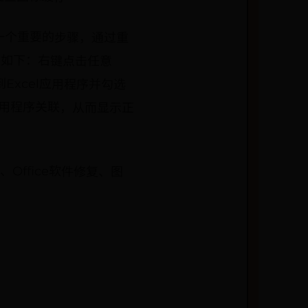
是一个重要的步骤，通过重
步骤如下：右键点击任意
到Excel应用程序并勾选
的应用程序关联，从而显示正
Office软件修复、图