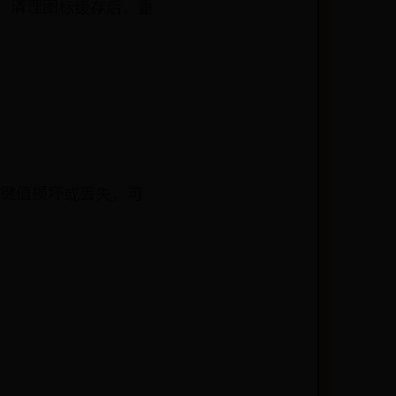
进程。清理图标缓存后，重
些键值损坏或丢失，可