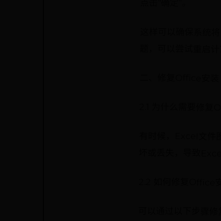
点击“确定”。
这样可以确保系统将
题，可以尝试重启计
二、修复Office安装
2.1 为什么需要修复Of
有时候，Excel文件
坏或丢失，导致Exc
2.2 如何修复Offic
可以通过以下步骤修复O