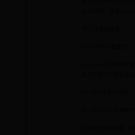
这些命令将终止Expl
启计算机，检查Exc
四、注册表修复
4.1 注册表的重要性
Windows注册表
能会导致文件图标无
4.2 如何修复注册表
可以通过以下步骤修
打开注册表编辑器（按W