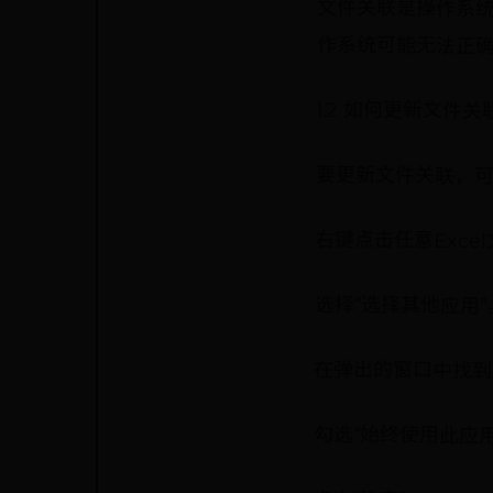
文件关联是操作系
作系统可能无法正
1.2 如何更新文件关
要更新文件关联，
右键点击任意Exce
选择“选择其他应用”
在弹出的窗口中找到E
勾选“始终使用此应用打