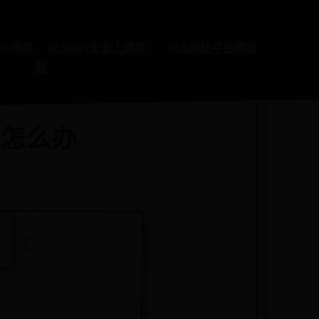
bet导航
365bet安全上网导
365网站平台网址
航
来怎么办
57