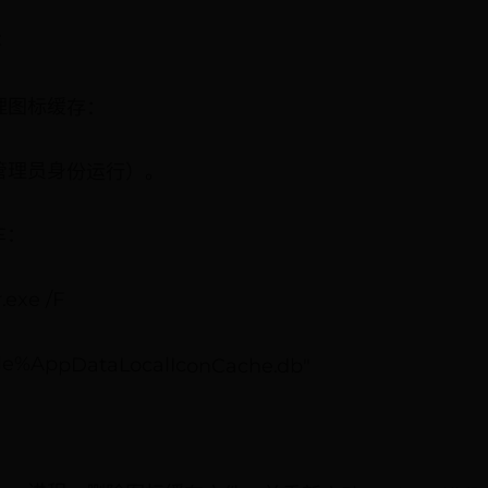
存
理图标缓存：
管理员身份运行）。
车：
r.exe /F
file%AppDataLocalIconCache.db"