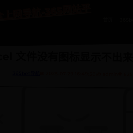
bet
导
5bet
安
全
上
网
导
365
网
站
平
台
网
首页
365
xcel 文件没有图标显示不出
365bet导航
📅 2025-07-29 16:49:50
✍️ admin
👁️ 62