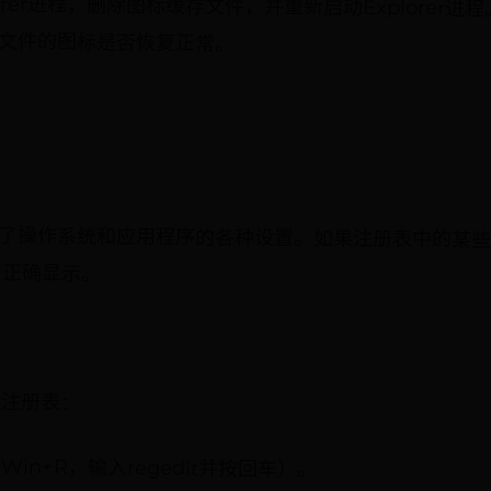
orer进程，删除图标缓存文件，并重新启动Explorer
el文件的图标是否恢复正常。
存储了操作系统和应用程序的各种设置。如果注册表中的某
法正确显示。
复注册表：
in+R，输入regedit并按回车）。