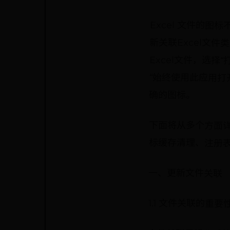
Excel 文件的
新关联Excel
Excel文件，选择
“始终使用此应用打开
确的图标。
下面将从多个方面详
标缓存清理、注册
一、更新文件关联
1.1 文件关联的重要