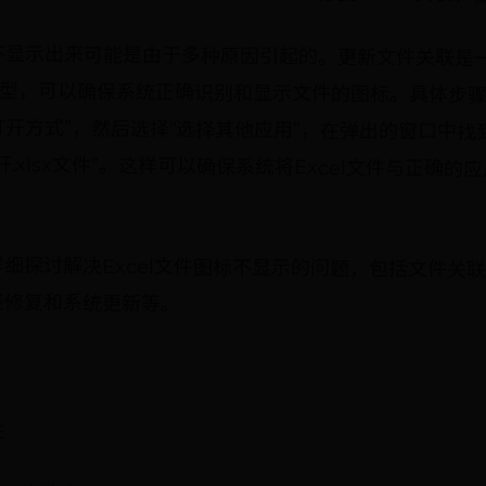
图标不显示出来可能是由于多种原因引起的。更新文件关联
文件类型，可以确保系统正确识别和显示文件的图标。具体
“打开方式”，然后选择“选择其他应用”，在弹出的窗口中找
.xlsx文件”。这样可以确保系统将Excel文件与正确
细探讨解决Excel文件图标不显示的问题，包括文件关联、
表修复和系统更新等。
性