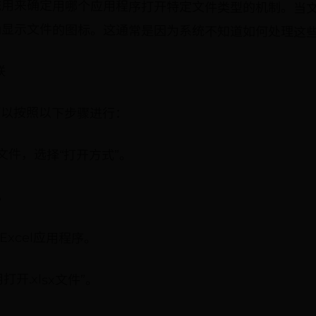
统用来确定用哪个应用程序打开特定文件类型的机制。当
确显示文件的图标。这通常是因为系统不知道如何处理这
联
可以按照以下步骤进行：
l文件，选择“打开方式”。
。
xcel应用程序。
开.xlsx文件”。