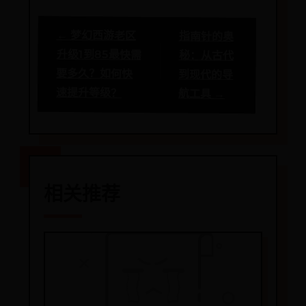
← 梦幻西游老区
指南针的奥
升级1到85最快需
秘：从古代
要多久？如何快
到现代的导
速提升等级？
航工具 →
相关推荐