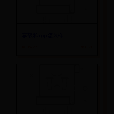
享帮米app怎么样
📅 07-22
👁️ 850