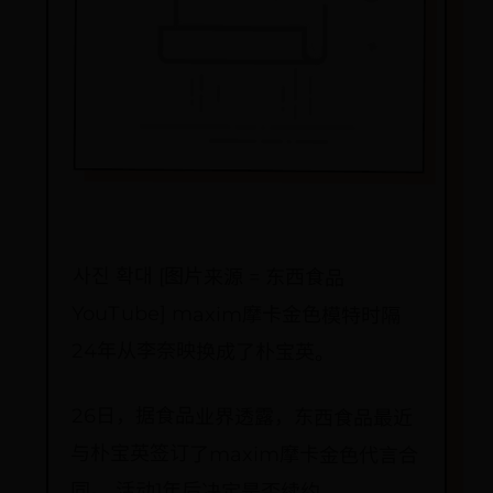
사진 확대 [图片来源 = 东西食品
YouTube] maxim摩卡金色模特时隔
24年从李奈映换成了朴宝英。
26日，据食品业界透露，东西食品最近
与朴宝英签订了maxim摩卡金色代言合
同。 活动1年后决定是否续约。