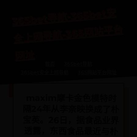
365bet
导
航-365bet
安
全
上
网
导
航-365
网
站
平
网
台
址
首页
365bet导航
365bet安全上网导航
365网站平台网址
maxim摩卡金色模特时
隔24年从李奈映换成了朴
宝英。26日，据食品业界
透露，东西食品最近与朴
宝英签订了maxim摩卡
金色代言合同。 活动1年
后决定是否续约。东西食
品19日通过youtube频