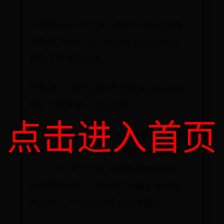
东西食品从2000年开始的24年间,将李
娜英作为maxim mocca gold的面孔,
树立了干练的形象。
现在通过可爱形象的朴宝英将目标年龄
层扩大到年轻一代的战略。
点击进入首页
另外,作为Maxim T.O.P广告模特活动的
元彬的合约也终止了。 元斌2008年通
过T.O.P的首个广告《呼唤接吻的咖啡》
开始模特活动，15年间作为最长寿的模
特活动。 T.O.P的继任者尚未确定。