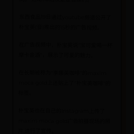
东西食品19日通过youtube频道公开了
朴宝英(音)推出的15秒的广告视频。
在广告视频中，朴宝英说"宝可爱喝一杯
摩卡金酒"，展示了可爱的魅力。
在长期被称为"李娜英咖啡"的maxim
moca gold上还贴上了"朴宝英咖啡"的
标签。
朴宝英也在自己的Instagram上传了
maxim moca gold广告拍摄现场的照
片,进行了宣传。