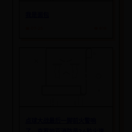
我是面包
📅 07-25
👁️ 818
点球大战最后一脚前火警响
了，克罗地亚消防员24秒火速