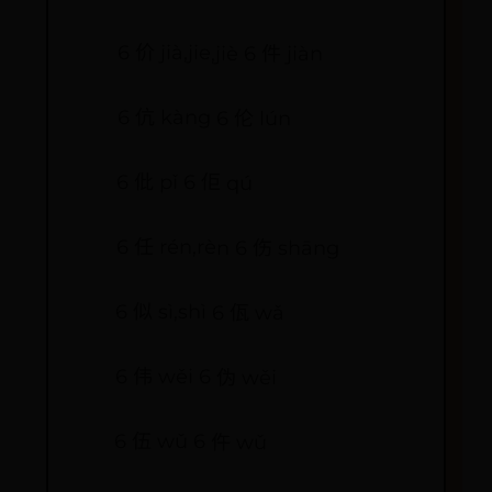
6 价 jià,jie,jiè 6 件 jiàn
6 伉 kàng 6 伦 lún
6 仳 pǐ 6 佢 qú
6 任 rén,rèn 6 伤 shāng
6 似 sì,shì 6 佤 wǎ
6 伟 wěi 6 伪 wěi
6 伍 wǔ 6 仵 wǔ