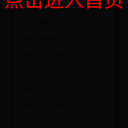
点击进入首页
8 佭 xiáng 8 侀 xíng
8 俢 xiū 8 侐 xù
8 侇 yí 9 保 bǎo
9 便 biàn,pián 9 俦 chóu
9 促 cù 9 俤 dì
9 俄 é 9 俘 fú
9 俛 fǔ,miǎn 9 侯 hóu,hòu
9 俒 hǔn 9 俭 jiǎn