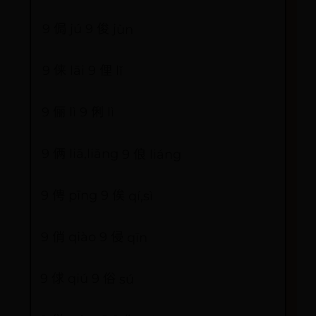
9 侷 jú 9 俊 jùn
9 俫 lāi 9 俚 lǐ
9 俪 lì 9 俐 lì
9 俩 liǎ,liǎng 9 俍 liáng
9 俜 pīng 9 俟 qí,sì
9 俏 qiào 9 侵 qīn
9 俅 qiú 9 俗 sú