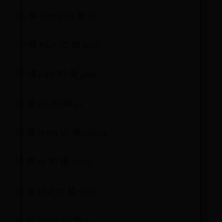
10 倲 dōng 10 俷 fèi
10 倱 hùn 10 俰 huò
10 俴 jiàn 10 倹 jiǎn
10 倃 jiù 10 倶 jù
10 倰 lèng 10 倗 péng
10 倛 qī 10 倿 nìng
10 倽 shà 10 倐 shū
10 倯 sōng 10 倠 suī