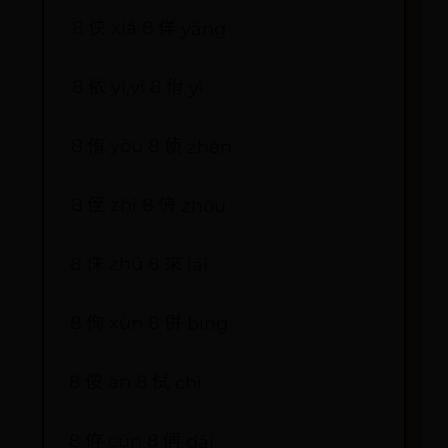
8 侠 xiá 8 佯 yáng
8 依 yǐ,yī 8 佾 yì
8 侑 yòu 8 侦 zhēn
8 侄 zhí 8 侜 zhōu
8 侏 zhū 8 來 lái
8 侚 xùn 8 併 bìng
8 侒 ān 8 侙 chì
8 侟 cún 8 侢 dài