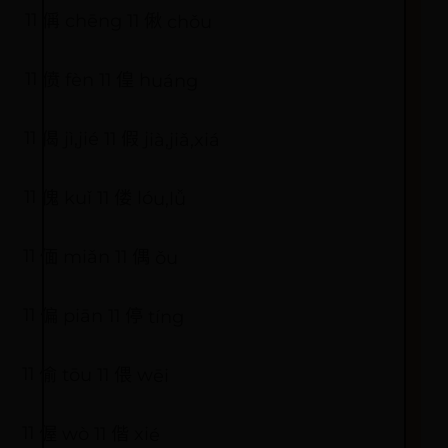
11 偁 chēng 11 偢 chǒu
11 偾 fèn 11 偟 huáng
11 偈 jì,jié 11 假 jià,jiǎ,xiá
11 傀 kuǐ 11 偻 lóu,lǚ
11 偭 miǎn 11 偶 ǒu
11 偏 piān 11 停 tíng
11 偷 tōu 11 偎 wēi
11 偓 wò 11 偕 xié