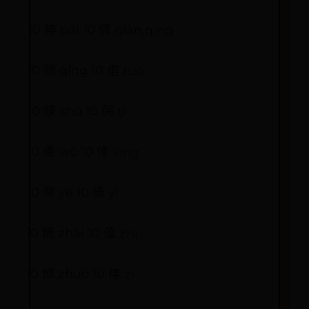
10 俳 pái 10 倩 qiàn,qìng
10 倾 qīng 10 偌 ruò
10 倏 shū 10 倜 tì
10 倭 wō 10 倖 xìng
10 倻 yē 10 倚 yǐ
10 债 zhài 10 值 zhí
10 倬 zhuō 10 倳 zì