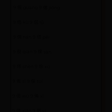
9 俇 guàng 9 侰 jiǒng
9 俈 kù 9 侶 lǚ
9 侽 nán 9 俖 pěi
9 俔 qiàn 9 俕 sàn
9 侺 shèn 9 俆 xú
9 俬 sī 9 俀 tuǐ
9 俉 wù 9 俙 xī
9 侾 xiāo 9 俋 yì