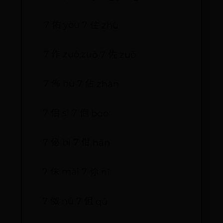
7 佑 yòu 7 住 zhù
7 作 zuò,zuō 7 佐 zuǒ
7 佈 bù 7 佔 zhàn
7 佀 sì 7 佨 bɑo
7 佖 bì 7 佄 hān
7 佅 mài 7 伱 nǐ
7 伮 nú 7 伹 qū