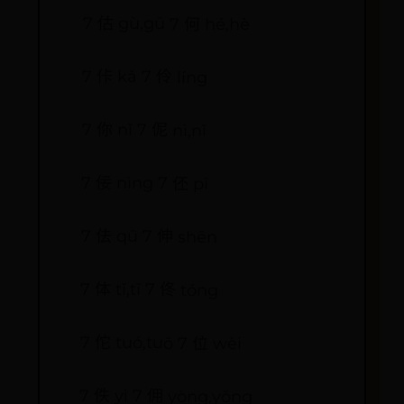
7 估 gù,gū 7 何 hé,hè
7 佧 kǎ 7 伶 líng
7 你 nǐ 7 伲 nì,nǐ
7 佞 nìng 7 伾 pī
7 佉 qū 7 伸 shēn
7 体 tǐ,tī 7 佟 tóng
7 佗 tuó,tuō 7 位 wèi
7 佚 yì 7 佣 yòng,yōng