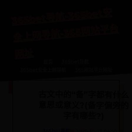
365bet
导
航-365bet
安
全
上
网
导
航-365
网
站
平
网
台
址
首页
365bet导航
365bet安全上网导航
365网站平台网址
古文中的“备”字都有什么
意思或意义?(备字偏旁的
字有哪些?)
365bet导航
📅 2025-10-27 04:10:55