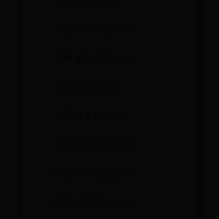
5 仡 gē,yì 5 伋 jí
5 们 men 5 仫 mù
5 仟 qiān 5 仞 rèn
5 仨 sā 5 仕 shì
5 他 tā 5 仙 xiān
5 仪 yí 5 仔 zǎi,zǐ,zī
5 仗 zhàng 5 仢 bó
5 仛 tuō 5 仦 chào