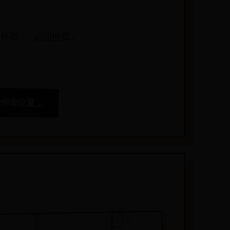
体验 → 返回搜狐，
供奉位置 →