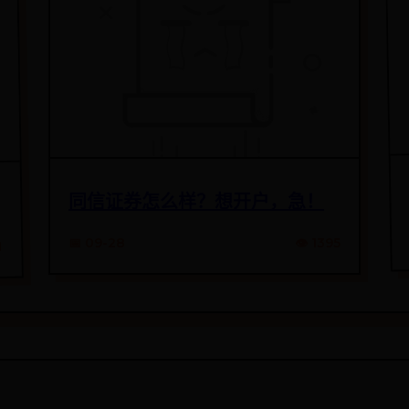
同信证券怎么样？想开户，急！
📅 09-28
👁️ 1395
1