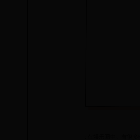
: 在娱乐圈中，有很