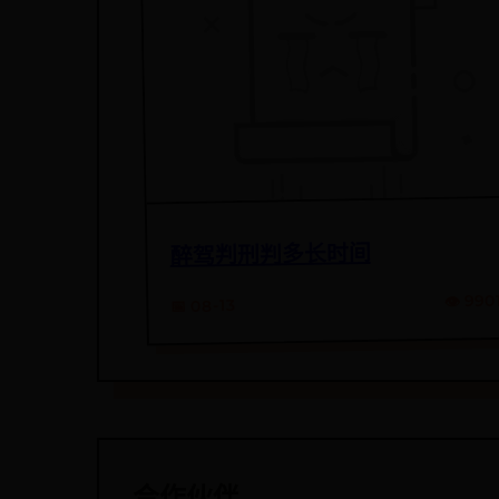
醉驾判刑判多长时间
👁️ 990
📅 08-13
合作伙伴