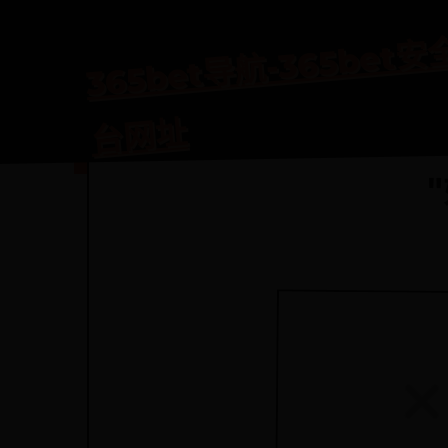
365
航-36
航-
址