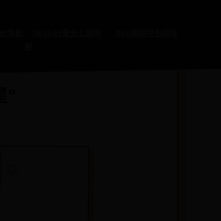
bet导航
365bet安全上网导
365网站平台网址
航
星"