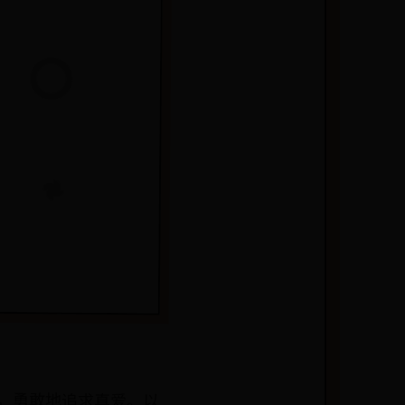
力，勇敢地追求真爱。以