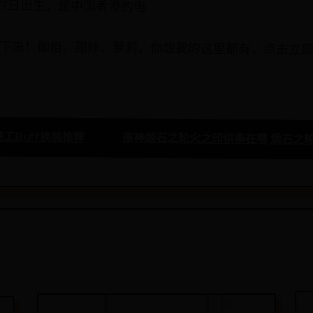
2月17日出生，是中国香港的电
不下来！御姐、甜妹、萝莉，你想要的这里都有，点击立即
特工Buff换装推荐
原神煅石之轮火之印供奉在哪 煅石之轮