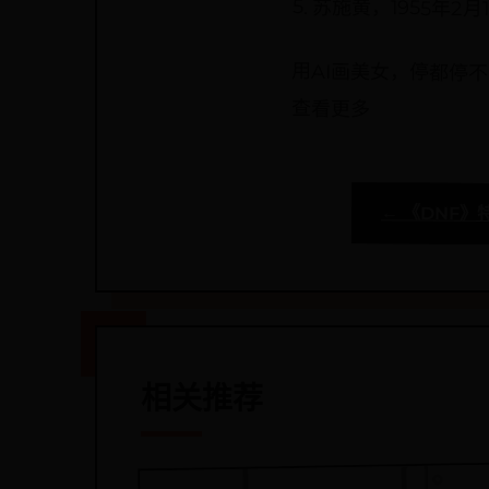
5. 苏施黄，1955年
用AI画美女，停都停
查看更多
← 《DNF》
相关推荐