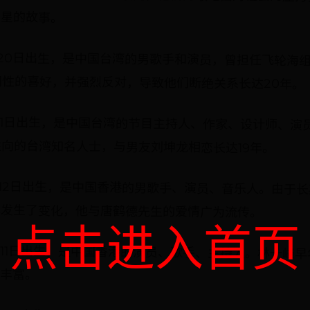
明星的故事。
年11月20日出生，是中国台湾的男歌手和演员，曾担任飞轮
性的喜好，并强烈反对，导致他们断绝关系长达20年。
2年3月1日出生，是中国台湾的节目主持人、作家、设计师、
向的台湾知名人士，与男友刘坤龙相恋长达19年。
年9月12日出生，是中国香港的男歌手、演员、音乐人。由于
也发生了变化，他与唐鹤德先生的爱情广为流传。
点击进入首页
年4月11日出生，是中国香港的演员、歌手、主持人。林一峰
史丰富。