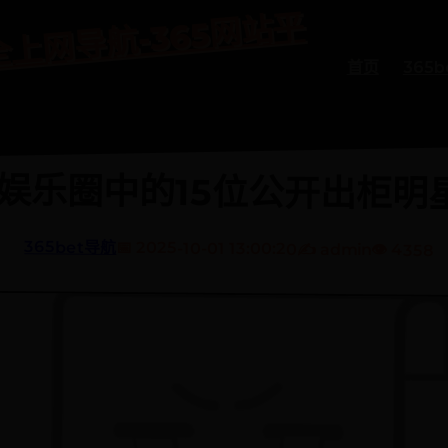
bet
导
5bet
安
全
上
网
导
365
网
站
平
台
网
首页
365
"娱乐圈中的15位公开出柜明
365bet导航
📅 2025-10-01 13:00:20
✍️ admin
👁️ 4358