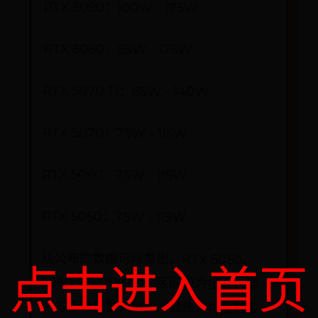
RTX 5090：100W - 175W
RTX 5080：85W - 175W
RTX 5070 Ti：85W - 140W
RTX 5070：75W - 115W
RTX 5060：75W - 115W
RTX 5050：75W - 115W
从公布的数据可以看出，RTX 5050、
5060与5070的功耗区间较为接近，推
测与多款机型共用相似散热架构及兼容
性PCB设计有关。而RTX 5080和5090
则展现出更宽的功耗调节范围，最高可
点击进入首页