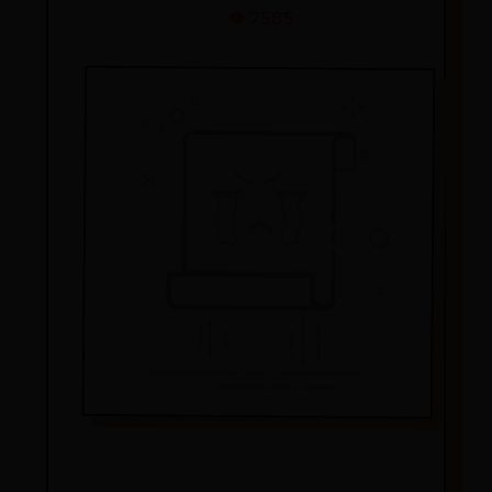
👁️ 7585