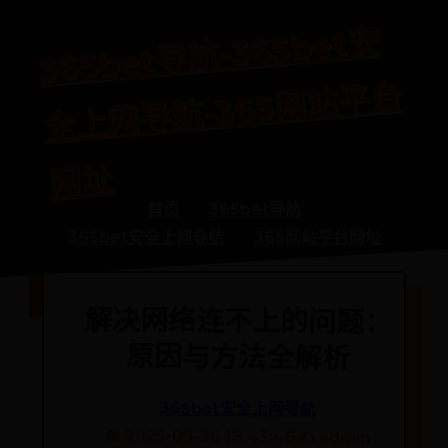
365bet
导
航-365bet
安
全
上
网
导
航-365
网
站
平
网
台
址
首页
365bet导航
365bet安全上网导航
365网站平台网址
解决网络连不上的问题：
原因与方法全解析
365bet安全上网导航
📅 2025-09-26 18:43:46
✍️ admin