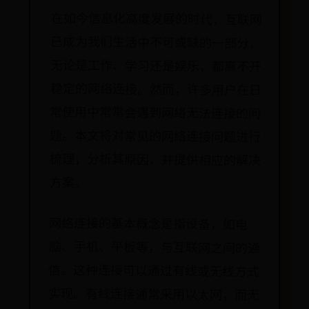
在如今信息化高度发展的时代，互联网
已成为我们生活中不可或缺的一部分，
无论是工作、学习还是娱乐，都离不开
稳定的网络连接。然而，许多用户在日
常使用中常常会遇到网络无法连接的问
题。本文将对常见的网络连接问题进行
梳理，分析其原因，并提供相应的解决
方案。
网络连接的基本概念是指设备，如电
脑、手机、平板等，与互联网之间的通
信。这种连接可以通过有线或无线方式
实现。有线连接通常采用以太网，而无
线连接则主要依赖Wi-Fi网络。网络通信
的核心在于使用各种网络协议，其中最
常见的是TCP/IP协议，它负责数据包的