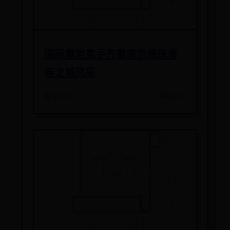
国际攀岩高手齐聚南京展现青
春之城风采
📅 07-29
👁️ 6404