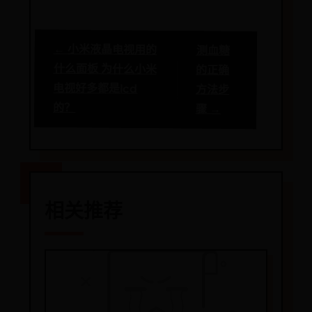
← 小米液晶电视用的
测血糖
什么面板 为什么小米
的正确
电视好多都是lcd
方法步
的？
骤 →
相关推荐