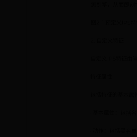
测引擎，从而即刻
图2-1 预定义IPS
2. 自定义特征
自定义IPS特征
特征属性
包括特征的基本属
· 基本属性：包
· 动作：包括黑名