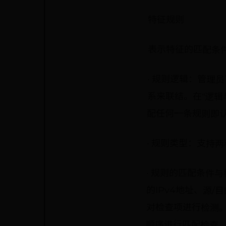
特征规则
表示特征的匹配条
· 规则逻辑：管理
系来联结。在“逻辑
配任何一条规则即
· 规则类型：支持
· 规则的匹配条件
的IPv4地址、源
对检查项进行检测
顺序进行匹配检查