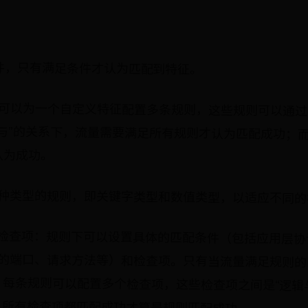
件，只有满足条件才认为匹配到特征。
员可以为一个自定义特征配置多条规则，这些规则可以通过“
与”的关系下，流量需要满足所有规则才认为匹配成功；而
认为成功。
两种类型的规则，即关键字类型和数值类型，以适应不同
与检查项：规则下可以设置具体的匹配条件（包括应用层协
/目的端口、请求方法等）和检查项。只有当流量满足规则
。每条规则可以配置多个检查项，这些检查项之间是“逻辑
。所有检查项都匹配成功才算是规则匹配成功。