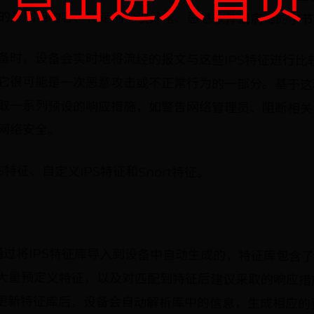
点击进入首页
的数据包内容、特定的协议异常、恶意软件或病毒的字节
备时，设备会实时地将流经的报文与这些IPS特征进行比
它很可能是一次恶意攻击或不正常行为的一部分。基于这种
取一系列预设的响应措施，如警告网络管理员、阻断相关
网络安全。
S特征、自定义IPS特征和Snort特征。
是通过将IPS特征库导入到设备中自动生成的，特征库包含
大量预定义特征，以及对匹配到特征后建议采取的响应措
更新特征库后，设备会自动解析库中的信息，生成相应的