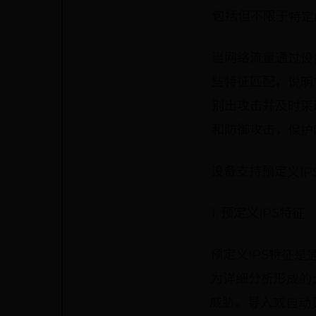
包括但不限于特定
当网络流量通过设
些特征匹配，说明
别出攻击并及时采
和防御攻击，保护
设备支持预定义IP
1. 预定义IPS特征
预定义IPS特征
为详细分析形成的
威胁。导入或自动