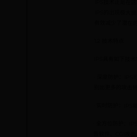
IPS技术正是
IPS的出现极
有效减少了潜在
1.2 技术特点
IPS具有如下技
· 深度防护：I
别出更多的攻击
· 实时防护：I
· 全方位防护：
告软件、CGI攻