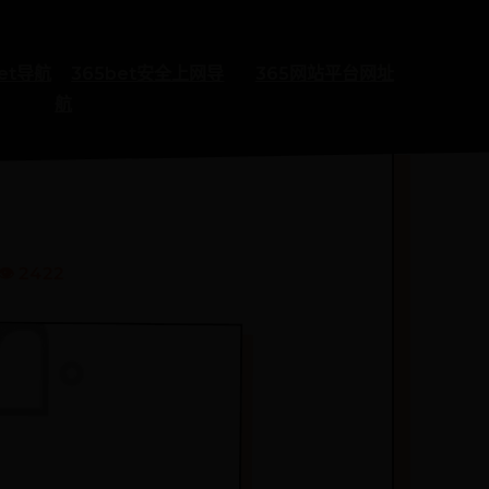
bet导航
365bet安全上网导
365网站平台网址
航
👁️ 2422