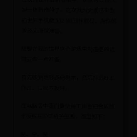
在我的世界最新版本中，玩家可以像pc
端一样制作船了。这次就为大家带来我
的世界手机版0.12.1船制作教程，为你的
遨游大海做准备。
想要在我的世界这个游戏中制造船的话
需要做一点准备。
首先砍到足够多的树木，然后打造好工
作台、合成木板等。
在电脑版中我们要使用工作台把合成的
木板放在3X3格子里面，造型如下：
空、空、空