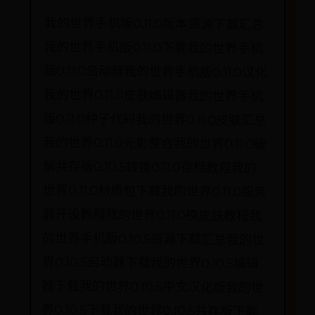
我的世界手机版0.11.0版本资源下载汇总
我的世界手机版0.11.0下载我的世界手机
版0.11.0启动器我的世界手机版0.11.0汉化
我的世界0.11.0皮肤编辑器我的世界手机
版0.11.0种子代码我的世界0.11.0皮肤汇总
我的世界0.11.0光影整合我的世界0.11.0破
解共存版0.10.5转换0.11.0存档教程我的
世界0.11.0材质包下载我的世界0.11.0服务
器开设教程我的世界0.11.0换皮肤教程我
的世界手机版0.10.5资源下载汇总我的世
界0.10.5启动器下载我的世界0.10.5编辑
器下载我的世界0.10.5中文汉化版我的世
界0.10.5下载我的世界0.10.5共存版下载
我的世界0.10.5光影整合版我的世界
0.10.5地图存档我的世界0.10.5种子代码
我的世界0.10.5材质包我的世界新手攻略
手机版皮肤导入教程手机版js详解修改
器使用教程种子使用教程皮肤编辑器下
载存档导入方法教程命令方块附加参数
使用教程安卓方块启动器使用教程本地
WIFI联机教程iOS修改器使用教程安卓
存档使用教程iOS存档使用教程创建服务
器教程卡BUG刷物品详解手机版材质包
使用教程我的世界资源手机版建筑存档
汇总手机版材质包合集下载手机版地图
包下载手机版皮肤汇总种子大全特殊种
子大全更多更好我的世界Minecraft攻略
资料合成表，请关注搞趣网我的世界手