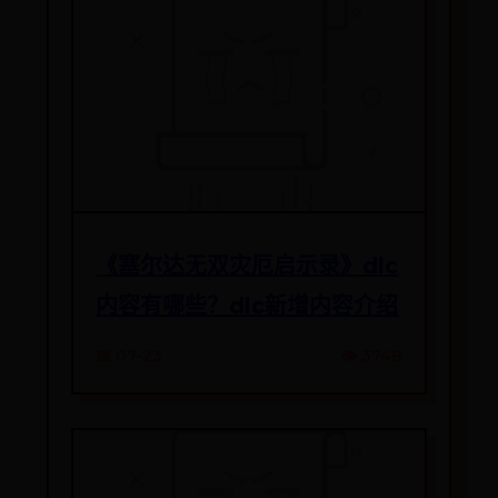
《塞尔达无双灾厄启示录》dlc
内容有哪些？dlc新增内容介绍
📅 07-23
👁️ 3748