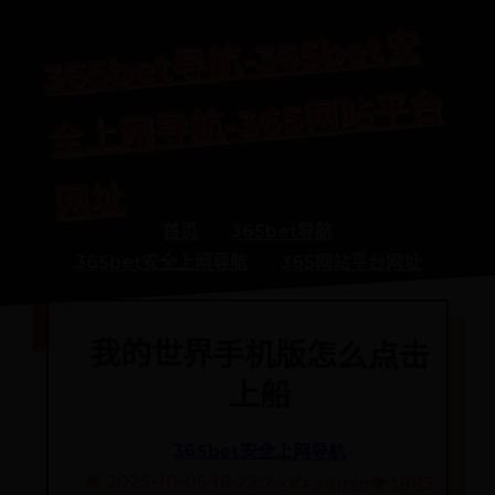
365bet
导
航-365bet
安
全
上
网
导
航-365
网
站
平
网
台
址
首页
365bet导航
365bet安全上网导航
365网站平台网址
我的世界手机版怎么点击
上船
365bet安全上网导航
📅 2025-10-05 18:22:24
✍️ admin
👁️ 1883