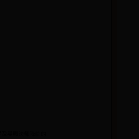
界及黑魔法师降临的