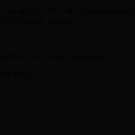
岛2用气罐攻击怪物气罐在哪里 每日任务气罐也能成为
以及任务完成方法，快来看看吧。
？
金废物处理厂可以发现气罐，具体位置如图所示。
具分布相关资料