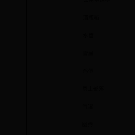
酒瓶箱
水管
雪屋
鸡蛋
勇士部落
气罐
图腾