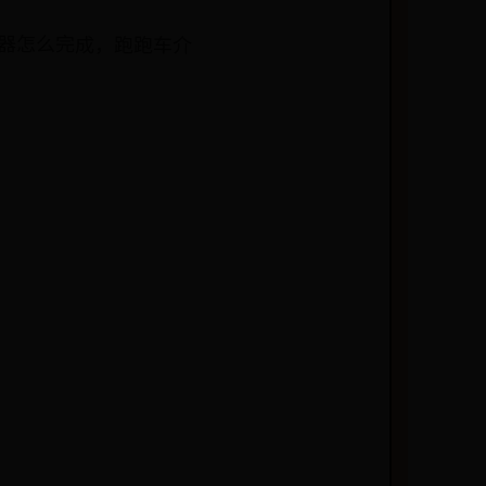
武器怎么完成，跑跑车介