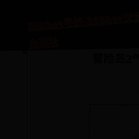
365
航-36
航-
址
冒险岛2