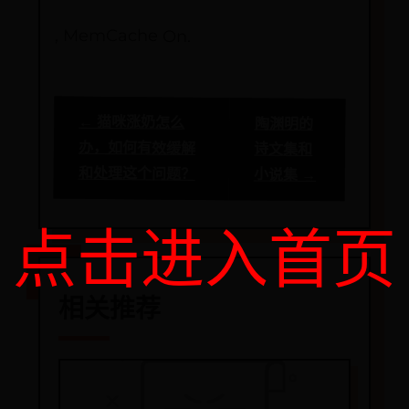
, MemCache On.
← 猫咪涨奶怎么
陶渊明的
办，如何有效缓解
诗文集和
和处理这个问题？
小说集 →
点击进入首页
相关推荐