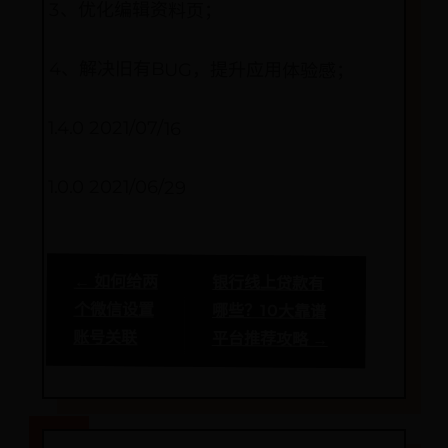
3、优化编辑资料页；
4、解决旧有BUG，提升应用体验感；
1.4.0 2021/07/16
1.0.0 2021/06/29
← 如何给两
银行线上贷款有
个微信设置
哪些？10大靠谱
账号关联
平台推荐攻略 →