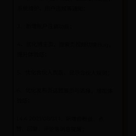
系统维护、用户违规等通知；
3、新增账户注销功能；
4、优化博主页、搜索页视频切换Bug，
提升体验感；
5、优化合伙人页面，显示合伙人规则；
6、优化发布页话题展示与选择，增加体
验感；
1.4.4 2021/08/31 1、新增合粉丝、点
赞、回复、评论等消息提醒；