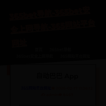
365bet
导
航-365bet
安
全
上
网
导
航-365
网
站
平
网
台
址
首页
365bet导航
365bet安全上网导航
365网站平台网址
‎自动巴巴 App
365网站平台网址
📅 2026-02-17 11:36:12
✍️ admin
👁️ 8467