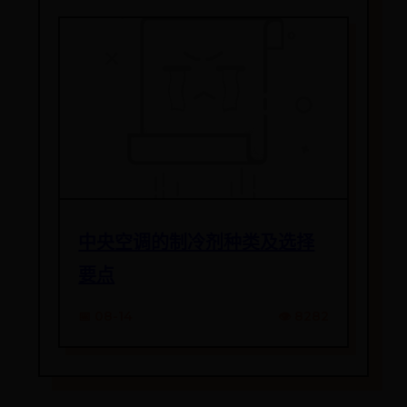
中央空调的制冷剂种类及选择
要点
📅 08-14
👁️ 8282