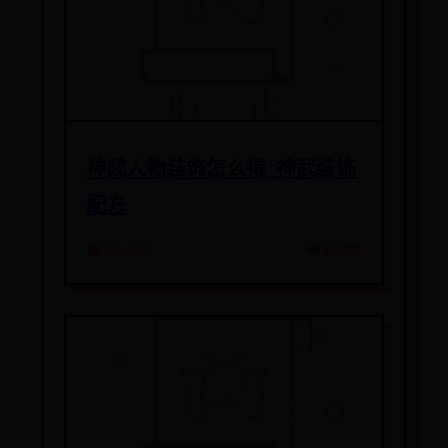
神武人物装饰怎么得_神武装饰
配方
📅 02-08
👁️ 9888