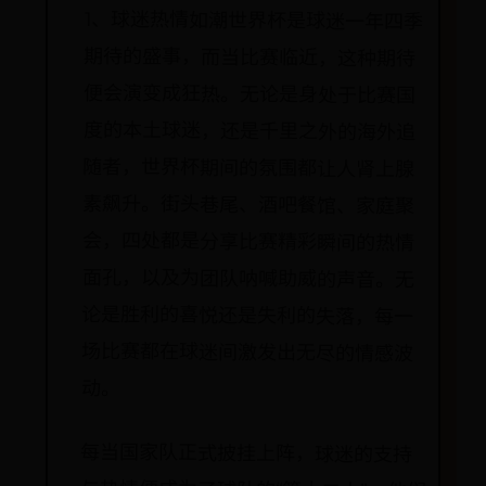
1、球迷热情如潮世界杯是球迷一年四季
期待的盛事，而当比赛临近，这种期待
便会演变成狂热。无论是身处于比赛国
度的本土球迷，还是千里之外的海外追
随者，世界杯期间的氛围都让人肾上腺
素飙升。街头巷尾、酒吧餐馆、家庭聚
会，四处都是分享比赛精彩瞬间的热情
面孔，以及为团队呐喊助威的声音。无
论是胜利的喜悦还是失利的失落，每一
场比赛都在球迷间激发出无尽的情感波
动。
每当国家队正式披挂上阵，球迷的支持
与热情便成为了球队的“第十二人”。他们
为球队设计专属球服，打扮自己，制作
横幅，甚至在队伍集结的地点高喊口
号，试图以激情感染每一个在场的球
员。在社交媒体上，支持特定球队的标
签也随之流行，各国球迷通过线上平台
分享着自己的情感，创造出一种全球范