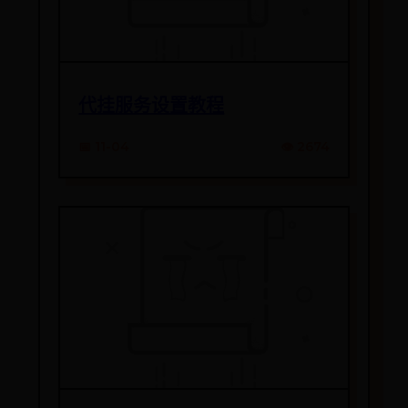
代挂服务设置教程
📅 11-04
👁️ 2674