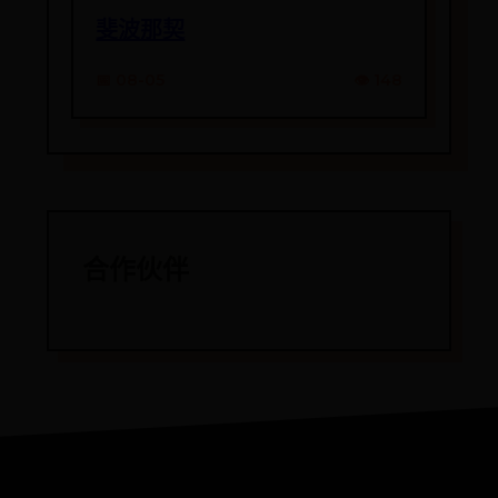
斐波那契
📅 08-05
👁️ 148
合作伙伴