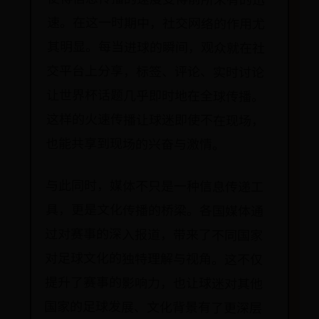
也能共享到现场的兴奋与激情。
与此同时，媒体不只是一种信息传递工
具，更是文化传播的桥梁。各国媒体通
过对赛事的深入报道，带来了不同国家
对足球文化的独特理解与视角。这不仅
提升了赛事的影响力，也让球迷对其他
国家的足球发展、文化背景有了更深层
的认识，进一步推动了世界足球文化的