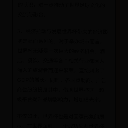
交流与融合。
3、经济拉动与发展世界杯带来的经济影
响是显而易见的。对于举办城市而言，
世界杯无疑是一次巨大的经济机会。酒
店、餐饮、交通等各个相关行业都因为
涌入的旅游者而迎来繁荣，直接刺激了
GDP的增长。同时，各国赞助商、广告
商也纷纷投身其中，借助世界杯这一超
级平台提升品牌影响力，增加曝光率。
不仅如此，世界杯也是对国家形象的展
示。在世界面前，一个成功举办世界杯
的国家，其积极的国际形象将得到提
升。这对于那个国家后续吸引外资、发
展旅游等都具有深远的影响。尤其是在
逐渐全球化的今天，有限的举办机会使
得各国为了争夺主办权而竭尽所能，推