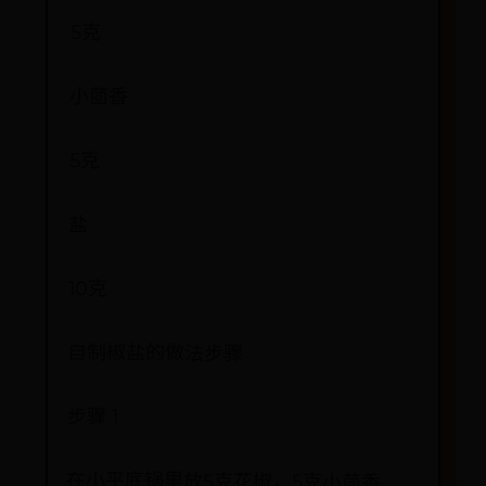
5克
小茴香
5克
盐
10克
自制椒盐的做法步骤
步骤 1
在小平底锅里放5克花椒，5克小茴香