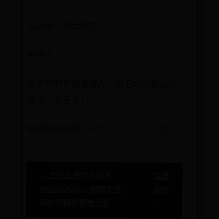
加入盐，混合均匀
步骤 6
放到密封容器里保存。自己炒的椒盐只
能说，太香了！
菜谱创建时间：2020-11-30 07:31:38
← 为什么中国不能用
走进
WhatsApp：国家安全
苏宁
与社交媒体审查分析
→